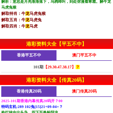
解析：意思是月亮渐渐落下，乌鸦啼叫，到处弥漫着寒霜。解牛龙
马虎兔猴
解取特肖：牛
龙
马虎兔猴
解取五肖：牛
龙
马虎兔
解取四肖：牛
龙
马虎
港彩资料大全【平五不中】
香港平五不中
澳门平五不中
101期
【29.30.47.38.17】
？
港彩资料大全【传真20码】
香港传真20码
澳门传真20码
2025-101期香港内幕传真20码开？00
特码玄机:289 102兔[15]21+09-04=？
枪打林中出头鸟，四下百兽躲阴凉