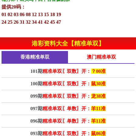
提供20码：
01 02 03 06 08 12 13 15 18 19
24 25 26 31 32 34 41 42 45 47
港彩资料大全【精准单双】
香港精准单双
澳门精准单双
101期
精准单双〖双数〗开：
？00准
100期
精准单双〖双数〗开：
鼠30准
099期
精准单双〖双数〗开：
龙38准
097期
精准单双〖单数〗开：
羊11准
096期
精准单双〖单数〗开：
羊11准
093期
精准单双〖双数〗开：
鼠06准