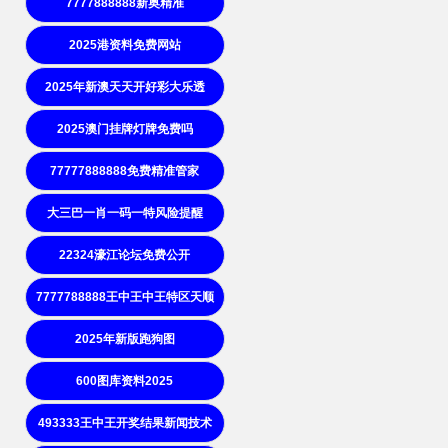
7777888888新奥精准
2025港资料免费网站
2025年新澳天天开好彩大乐透
2025澳门挂牌灯牌免费吗
77777888888免费精准管家
大三巴一肖一码一特风险提醒
22324濠江论坛免费公开
7777788888王中王中王特区天顺
2025年新版跑狗图
600图库资料2025
493333王中王开奖结果新闻技术