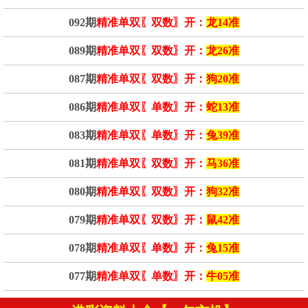
092期
精准单双〖双数〗开：
龙14准
089期
精准单双〖双数〗开：
龙26准
087期
精准单双〖双数〗开：
狗20准
086期
精准单双〖单数〗开：
蛇13准
083期
精准单双〖单数〗开：
兔39准
081期
精准单双〖双数〗开：
马36准
080期
精准单双〖双数〗开：
狗32准
079期
精准单双〖双数〗开：
鼠42准
078期
精准单双〖单数〗开：
兔15准
077期
精准单双〖单数〗开：
牛05准