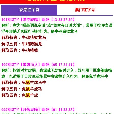
香港红字肖
澳门红字肖
101期红字【彈空說嘴】暗码【13 22 27 29】
解析：意为“唱高调说空话”或“凭空夸口说大话”，常用于批评言语
浮夸却缺乏实际行动的行为。解牛鸡猪猴龙马
解取特肖：牛鸡猪猴龙马
解取五肖：牛鸡猪猴龙
解取四肖：牛鸡猪猴
100期红字【乘虛而入】暗码【05 17 24 41】
解析：指趁对方虚弱、疏漏或无防备时进入，既可用于军事策略描
述，也适用于日常生活场景中突袭性介入行为。解兔鼠羊虎马牛
解取特肖：兔
鼠
羊虎马牛
解取五肖：兔
鼠
羊虎马
解取四肖：兔
鼠
羊虎
099期红字【月落烏啼】暗码【01 11 23 35】