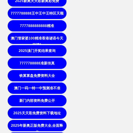
2025新奥天天彩新奥彩免费
7777788888王中王中王特区天顺
7777888888888精准
澳门管家婆100精准香港谜语今天
的谜1
2025溴门开奖结果查询
7777788888准新传真
铁算算盘免费资料大全
澳门一码一特一中预测准不准
新门内部资料免费公开
2025天天彩免费资料下载地址
2025年新奥正版免费大全,全面释
义