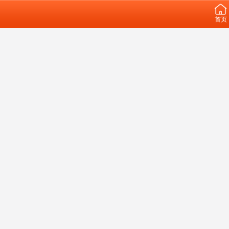
全站标签云
首页