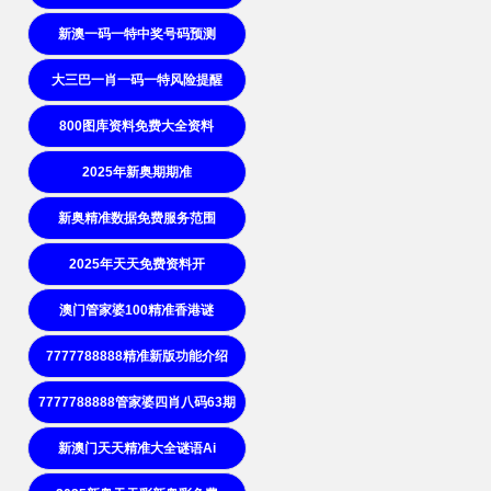
新澳一码一特中奖号码预测
大三巴一肖一码一特风险提醒
800图库资料免费大全资料
2025年新奥期期准
新奥精准数据免费服务范围
2025年天天免费资料开
澳门管家婆100精准香港谜
7777788888精准新版功能介绍
7777788888管家婆四肖八码63期
新澳门天天精准大全谜语Ai