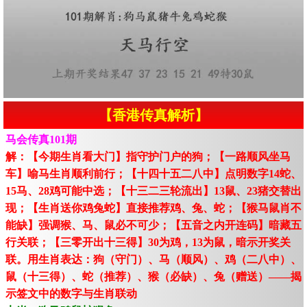
【香港传真解析】
马会传真101期
解：【今期生肖看大门】指守护门户的狗；【一路顺风坐马
车】喻马生肖顺利前行；【十四十五二八中】点明数字14蛇、
15马、28鸡可能中选；【十三二三轮流出】13鼠、23猪交替出
现；【生肖送你鸡兔蛇】直接推荐鸡、兔、蛇；【猴马鼠肖不
能缺】强调猴、马、鼠必不可少；【五音之内开连码】暗藏五
行关联；【三零开出十三得】30为鸡，13为鼠，暗示开奖关
联。用生肖表达：狗（守门）、马（顺风）、鸡（二八中）、
鼠（十三得）、蛇（推荐）、猴（必缺）、兔（赠送）——揭
示签文中的数字与生肖联动