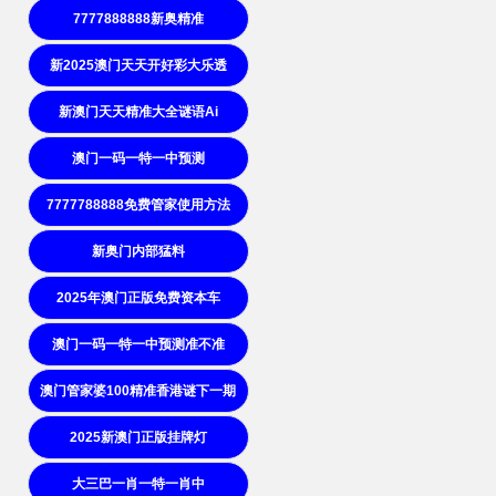
7777888888新奥精准
新2025澳门天天开好彩大乐透
新澳门天天精准大全谜语Ai
澳门一码一特一中预测
7777788888免费管家使用方法
新奥门内部猛料
2025年澳门正版免费资本车
澳门一码一特一中预测准不准
澳门管家婆100精准香港谜下一期
2025新澳门正版挂牌灯
大三巴一肖一特一肖中