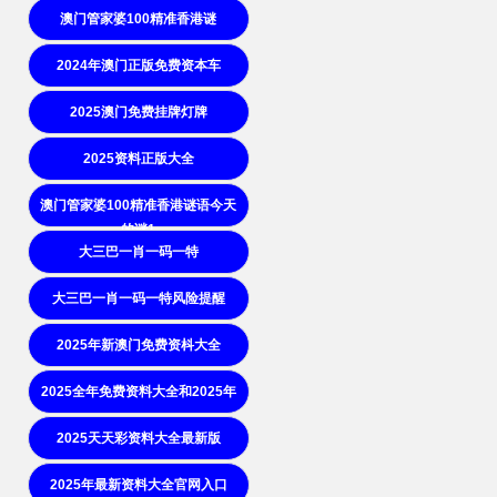
澳门管家婆100精准香港谜
2024年澳门正版免费资本车
2025澳门免费挂牌灯牌
2025资料正版大全
澳门管家婆100精准香港谜语今天
的谜1
大三巴一肖一码一特
大三巴一肖一码一特风险提醒
2025年新澳门免费资枓大全
2025全年免费资料大全和2025年
2025天天彩资料大全最新版
2025年最新资料大全官网入口