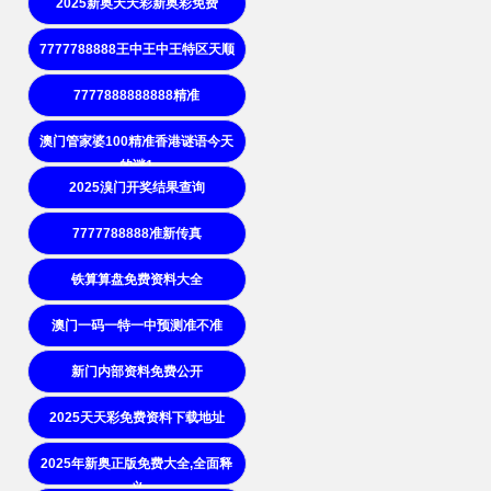
2025新奥天天彩新奥彩免费
7777788888王中王中王特区天顺
7777888888888精准
澳门管家婆100精准香港谜语今天
的谜1
2025溴门开奖结果查询
7777788888准新传真
铁算算盘免费资料大全
澳门一码一特一中预测准不准
新门内部资料免费公开
2025天天彩免费资料下载地址
2025年新奥正版免费大全,全面释
义