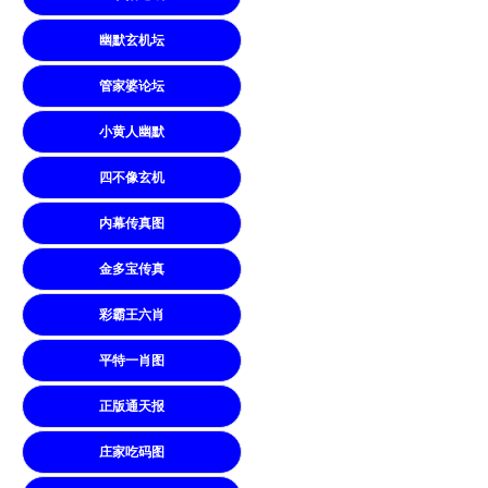
幽默玄机坛
管家婆论坛
小黄人幽默
四不像玄机
内幕传真图
金多宝传真
彩霸王六肖
平特一肖图
正版通天报
庄家吃码图