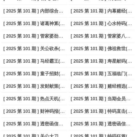
[ 2025 第 101 期 ] 内部综合资料(特准)
[ 2025 第 101 期 ] 内幕赌经(特准)
[ 2025 第 101 期 ] 诸葛神算(特准)
[ 2025 第 101 期 ] 心水特码(特准)
[ 2025 第 101 期 ] 管家婆劲料版(另)
[ 2025 第 101 期 ] 管家婆八肖版(另)
[ 2025 第 101 期 ] 关公砍杀(特准)
[ 2025 第 101 期 ] 佛祖救世(特准)
[ 2025 第 101 期 ] 马经霸王(特准)
[ 2025 第 101 期 ] 寿星献码(特准)
[ 2025 第 101 期 ] 童子招财(特准)
[ 2025 第 101 期 ] 五福临门(特准)
[ 2025 第 101 期 ] 发财献策(特准)
[ 2025 第 101 期 ] 赌经精选(特准)
[ 2025 第 101 期 ] 热点天机(特准)
[ 2025 第 101 期 ] 当期会员资料图(新料)
[ 2025 第 101 期 ] 财神码报(新料)
[ 2025 第 101 期 ] 特码直击(新料)
[ 2025 第 101 期 ] 透密函信封来料b(新料)
[ 2025 第 101 期 ] 透密函信封来料a(新料)
[ 2025 第 101 期 ] 关公大刀令(新料)
[ 2025 第 101 期 ] 特码狂篇(新料)