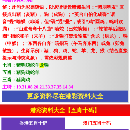
解：此句为彩票谜语，以诙谐场景暗藏生肖：“猪朋狗友” 直
接点出猪（亥猪）、狗（戌狗）；“英台山伯化成碟” 谐
音“蝶”喻蝶（非肖，但“碟”通“叠”，或引“鸡”酉鸡，鸣叫欢
腾）；“山道弯弯十八曲” 喻蛇（巳蛇蜿蜒）；“蛇前羊后绕四
圈” 指蛇和羊（未羊）；“龙猴打架没输赢” 含龙（辰龙）、猴
（申猴）；“东西各自奔” 暗指马（午马奔东西）或兔（卯兔
敏捷）。生肖示例：猪、狗、鸡、蛇、羊、龙、猴（结合直接
提示与冲突意象），需依彩规调整
七肖：猪狗鸡蛇羊
龙
猴
五肖：猪狗鸡蛇羊
三肖：猪狗鸡
主特：19.31.08.20.21.33.37.35.14.34
更多资料尽在港彩资料大全
港彩资料大全【五肖十码】
香港五肖十码
澳门五肖十码