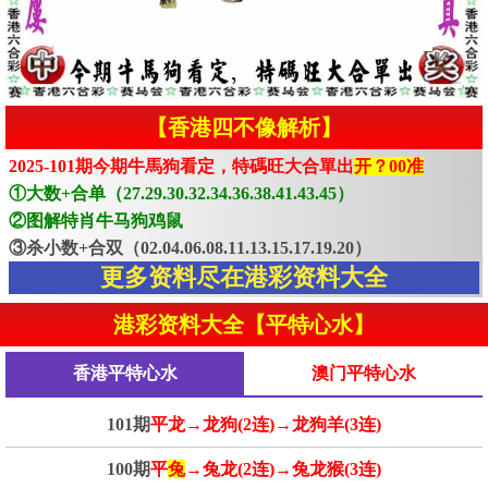
【香港四不像解析】
2025-101期今期牛馬狗看定，特碼旺大合單出
开？00准
①大数+合单（27.29.30.32.34.36.38.41.43.45）
②图解特肖牛马狗鸡鼠
③杀小数+合双（02.04.06.08.11.13.15.17.19.20）
更多资料尽在港彩资料大全
港彩资料大全【平特心水】
香港平特心水
澳门平特心水
101期
平龙→龙狗(2连)→龙狗羊(3连)
100期
平
兔
→兔龙(2连)→兔龙猴(3连)