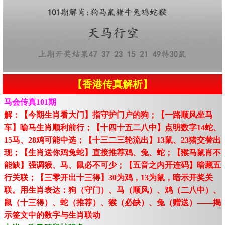
【香港传真解析】
马会传真101期
解：【今期生肖看大门】指守护门户的狗；【一路顺风坐马
车】喻马生肖顺利前行；【十四十五二八中】点明数字14蛇、
15马、28鸡可能中选；【十三二三轮流出】13鼠、23猪交替出
现；【生肖送你鸡兔蛇】直接推荐鸡、兔、蛇；【猴马鼠肖不
能缺】强调猴、马、鼠必不可少；【五音之内开连码】暗藏五
行关联；【三零开出十三得】30为鸡，13为鼠，暗示开奖关
联。用生肖表达：狗（守门）、马（顺风）、鸡（二八中）、
鼠（十三得）、蛇（推荐）、猴（必缺）、兔（赠送）——揭
示签文中的数字与生肖联动