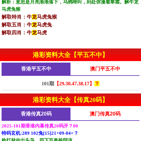
解析：意思是月亮渐渐落下，乌鸦啼叫，到处弥漫着寒霜。解牛龙
马虎兔猴
解取特肖：牛
龙
马虎兔猴
解取五肖：牛
龙
马虎兔
解取四肖：牛
龙
马虎
港彩资料大全【平五不中】
香港平五不中
澳门平五不中
101期
【29.30.47.38.17】
？
港彩资料大全【传真20码】
香港传真20码
澳门传真20码
2025-101期香港内幕传真20码开？00
特码玄机:289 102兔[15]21+09-04=？
枪打林中出头鸟，四下百兽躲阴凉