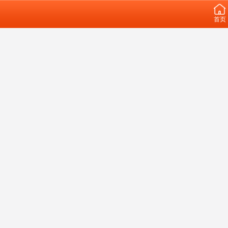
全站标签云
首页