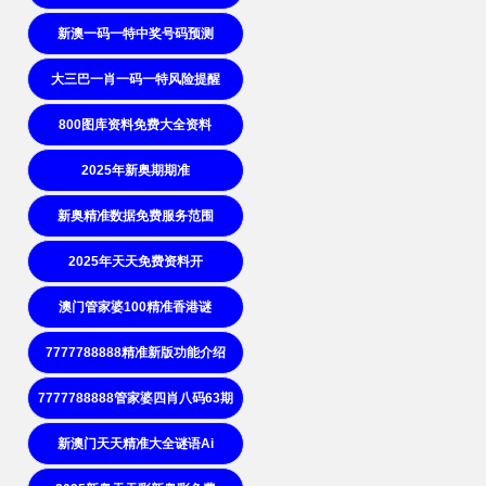
新澳一码一特中奖号码预测
大三巴一肖一码一特风险提醒
800图库资料免费大全资料
2025年新奥期期准
新奥精准数据免费服务范围
2025年天天免费资料开
澳门管家婆100精准香港谜
7777788888精准新版功能介绍
7777788888管家婆四肖八码63期
新澳门天天精准大全谜语Ai