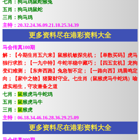
七肖：狗马鸡鼠蛇猴兔
五肖：狗马鸡鼠蛇
三肖：狗马鸡
主特：20.32.24.36.09.21.18.25.34.39
更多资料尽在港彩资料大全
马会传真100期
解：【今期生肖五六来】鼠猴机敏探先机；【单数买码】虎马
独行求胜；【一九中特】牛蛇羊稳中藏巧；【四五玄机】龙狗
变幻难测；【东奔西跑】兔急智不定；【一路向西】鸡晨鸣定
向；【家中之物】猪聚财守业。七生肖（鼠猴虎马牛蛇鸡）喻
虚实相生，守攻兼备之道
七肖：
鼠
猴虎马牛蛇鸡
五肖：
鼠
猴虎马牛
三肖：
鼠
猴虎
主特：06.18.34.46.16.28.36.29.25.09
更多资料尽在港彩资料大全
马会传真099期