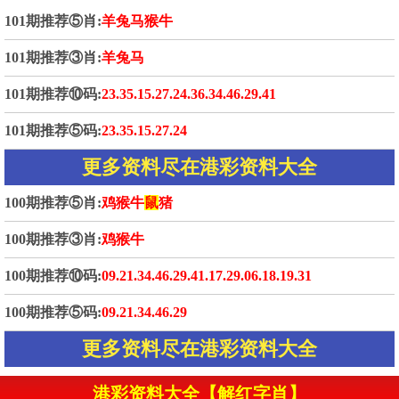
101期推荐⑤肖:
羊兔马猴牛
101期推荐③肖:
羊兔马
101期推荐⑩码:
23.35.15.27.24.36.34.46.29.41
101期推荐⑤码:
23.35.15.27.24
更多资料尽在港彩资料大全
100期推荐⑤肖:
鸡猴牛
鼠
猪
100期推荐③肖:
鸡猴牛
100期推荐⑩码:
09.21.34.46.29.41.17.29.06.18.19.31
100期推荐⑤码:
09.21.34.46.29
更多资料尽在港彩资料大全
港彩资料大全【解红字肖】